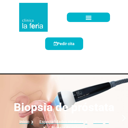
Pedir cita
Biopsia de próstata
Biopsia de próstata
Inicio
Especialidades médicas
Urología
Biopsia de próstata