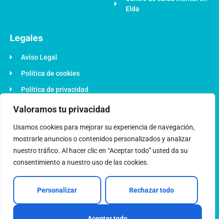
Elda
Legales
Aviso Legal
Política de cookies
Política de privacidad
Política de accesibilidad
Valoramos tu privacidad
Plan de Recuperación EU
Usamos cookies para mejorar su experiencia de navegación,
mostrarle anuncios o contenidos personalizados y analizar
nuestro tráfico. Al hacer clic en “Aceptar todo” usted da su
consentimiento a nuestro uso de las cookies.
Personalizar
Rechazar todo
© 2022 Todos los derechos reservados - Desarrollado por
OptimizaClick
Aceptar todo