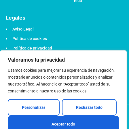
Elda
Legales
Aviso Legal
Política de cookies
Política de privacidad
Política de accesibilidad
Valoramos tu privacidad
Plan de Recuperación EU
Usamos cookies para mejorar su experiencia de navegación,
mostrarle anuncios o contenidos personalizados y analizar
nuestro tráfico. Al hacer clic en “Aceptar todo” usted da su
consentimiento a nuestro uso de las cookies.
Personalizar
Rechazar todo
© 2022 Todos los derechos reservados - Desarrollado por
OptimizaClick
Aceptar todo