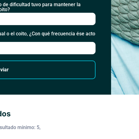
o de dificultad tuvo para mantener la
oito?
ual o el coito, ¿Con qué frecuencia ése acto
viar
dos
sultado mínimo: 5,